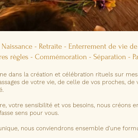
- Naissance - Retraite - Enterrement de vie de 
es règles - Commémoration - Séparation - Pa
e dans la création et célébration
rituels sur me
assages de votre vie, de celle de vos proches, de 
é.
ire, votre sensibilité et vos besoins, nous créons
fasse sens pour vous.
 unique, nous conviendrons ensemble d'une form