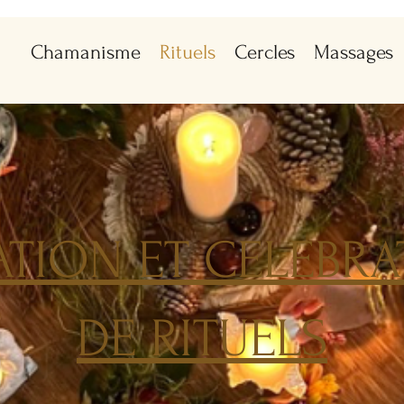
Chamanisme
Rituels
Cercles
Massages
ATION ET CELEBRA
DE RITUELS