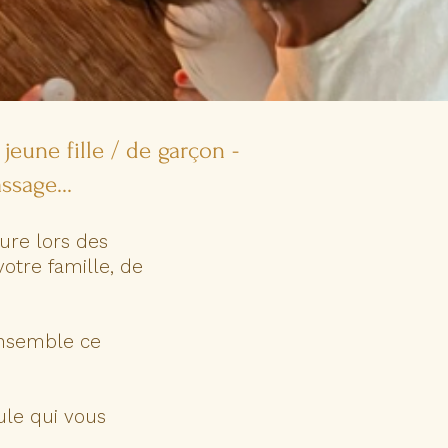
jeune fille / de garçon -
ssage...
sure
lors des
votre famille, de
 ensemble ce
ule qui vous