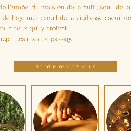
de l’année, du mois ou de la nuit ; seuil de la
de l’âge mûr ; seuil de la vieillesse ; seuil de
pour ceux qui y croient."
nep
" Les rites de passage
Prendre rendez-vous